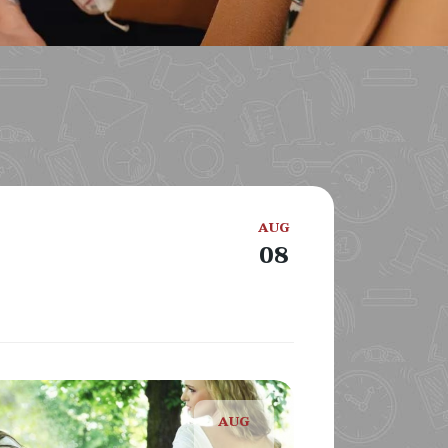
AUG
08
AUG