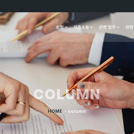
로펌
이혼소송
관련 업무
관련
COLUMN
HOME
- column