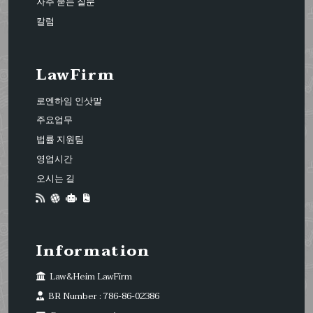
자주 묻는 질문
칼럼
LawFirm
로엔하임 인삿말
주요업무
법률 지원팀
영업시간
오시는 길
Information
Law&Heim LawFirm
BR Number : 786-86-02386