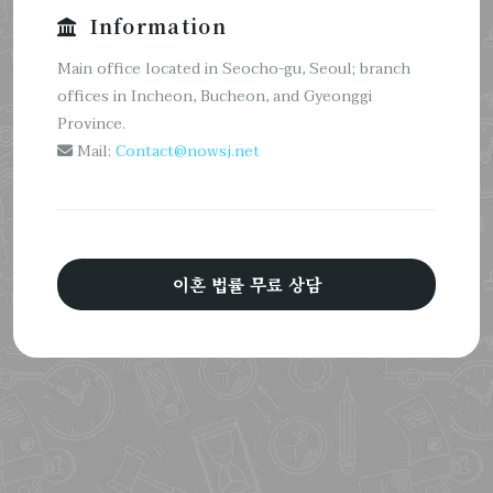
Information
Main office located in Seocho-gu, Seoul; branch
offices in Incheon, Bucheon, and Gyeonggi
Province.
Mail:
Contact@nowsj.net
이혼 법률 무료 상담