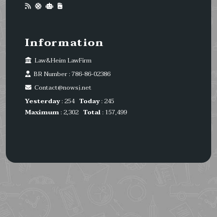
Information
Law&Heim LawFirm
BR Number : 786-86-02386
Contact@nowsj.net
Yesterday
: 254
Today
: 245
Maximum
: 2,302
Total
: 157,499