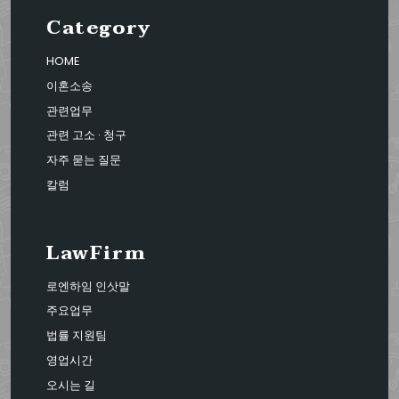
Category
HOME
이혼소송
관련업무
관련 고소 · 청구
자주 묻는 질문
칼럼
LawFirm
로엔하임 인삿말
주요업무
법률 지원팀
영업시간
오시는 길