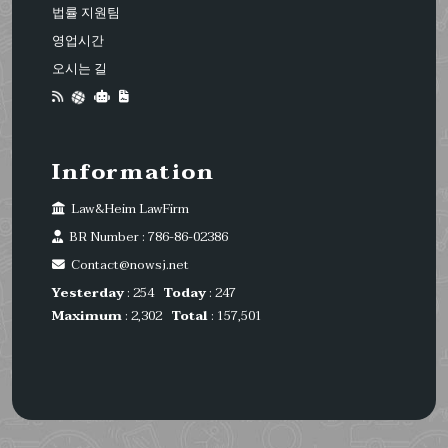
법률 지원팀
영업시간
오시는 길
Information
Law&Heim LawFirm
BR Number : 786-86-02386
Contact@nowsj.net
Yesterday
: 254
Today
: 247
Maximum
: 2,302
Total
: 157,501