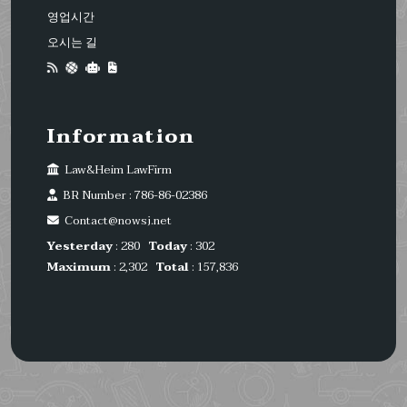
영업시간
오시는 길
Information
Law&Heim LawFirm
BR Number : 786-86-02386
Contact@nowsj.net
Yesterday
: 280
Today
: 302
Maximum
: 2,302
Total
: 157,836