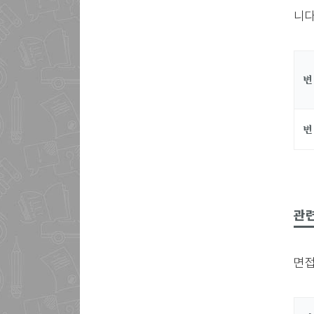
니다
변
변
관
면접