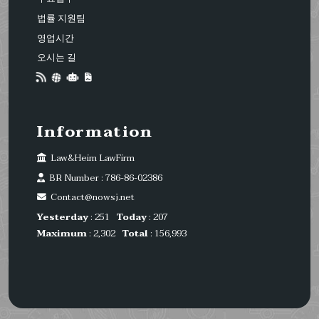
법률 지원팀
영업시간
오시는 길
Information
Law&Heim LawFirm
BR Number : 786-86-02386
Contact@nowsj.net
Yesterday
: 251
Today
: 207
Maximum
: 2,302
Total
: 156,993