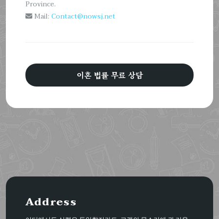
Province.
Mail:
Contact@nowsj.net
이혼 법률 무료 상담
Address