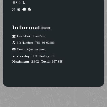
오시는 길
Information
Law&Heim LawFirm
BR Number : 786-86-02386
Contact@nowsj.net
Yesterday
: 333
Today
: 21
Maximum
: 2,302
Total
: 157,888