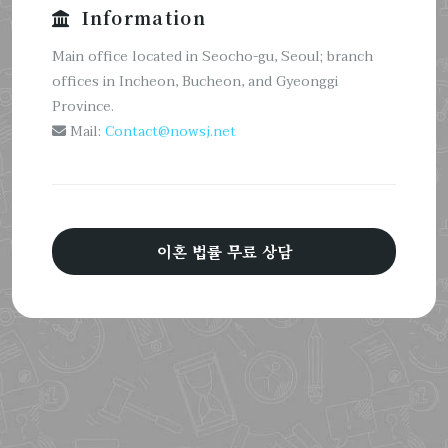
Information
Main office located in Seocho-gu, Seoul; branch
offices in Incheon, Bucheon, and Gyeonggi
Province.
Mail:
Contact@nowsj.net
이혼 법률 무료 상담