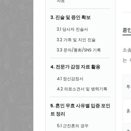
자료
3. 진술 및 증인 확보
3.1 당사자 진술서
혼인
3.2 가족 및 지인 진술
소송
3.3 문자/통화/SNS 기록
는 
4. 전문가 감정 자료 활용
4.1 정신감정서
무
4.2 의료소견서 및 병력기록
5. 혼인 무효 사유별 입증 포인
혼
트 정리
5.1 근친혼의 경우