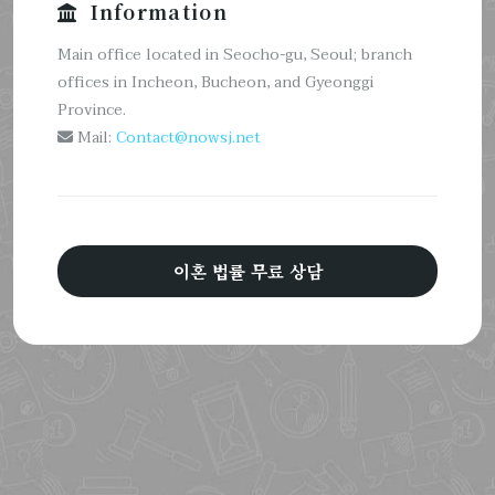
Information
Main office located in Seocho-gu, Seoul; branch
offices in Incheon, Bucheon, and Gyeonggi
Province.
Mail:
Contact@nowsj.net
이혼 법률 무료 상담