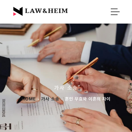
Official Blog :
Law&Heim
LAW&HEIM
가사 소송
HOME
-
가사 소송
- 혼인 무효와 이혼의 차이