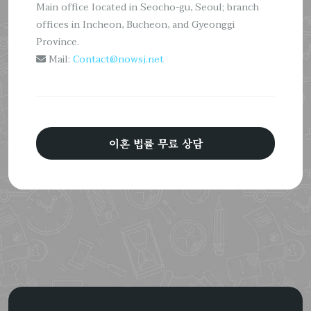
Main office located in Seocho-gu, Seoul; branch
offices in Incheon, Bucheon, and Gyeonggi
Province.
Mail:
Contact@nowsj.net
이혼 법률 무료 상담