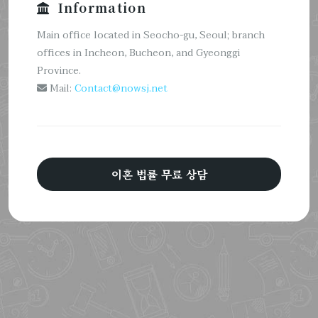
Information
Main office located in Seocho-gu, Seoul; branch
offices in Incheon, Bucheon, and Gyeonggi
Province.
Mail:
Contact@nowsj.net
이혼 법률 무료 상담