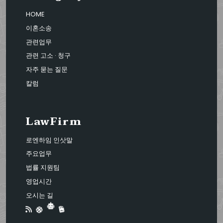
HOME
이혼소송
관련업무
관련 고소 · 청구
자주 묻는 질문
칼럼
LawFirm
로엔하임 인삿말
주요업무
법률 지원팀
영업시간
오시는 길