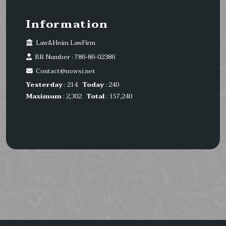
Information
Law&Heim LawFirm
BR Number : 786-86-02386
Contact@nowsj.net
Yesterday
: 214
Today
: 240
Maximum
: 2,302
Total
: 157,240