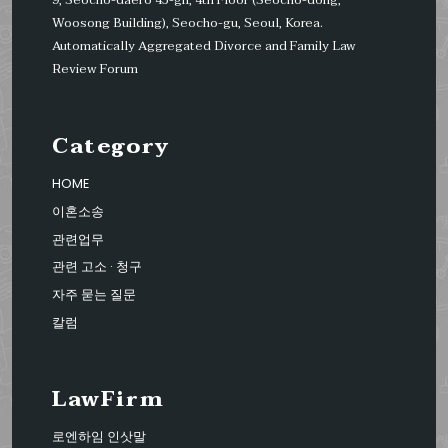
9, Seocho-daero 45-gil, 4th Floor (Seocho-dong,
Woosong Building), Seocho-gu, Seoul, Korea.
Automatically Aggregated Divorce and Family Law
Review Forum
Category
HOME
이혼소송
관련업무
관련 고소 · 청구
자주 묻는 질문
칼럼
LawFirm
로엔하임 인삿말