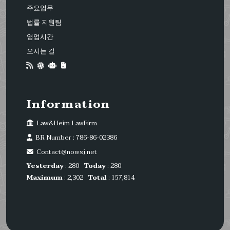
주요업무
법률 지원팀
영업시간
오시는 길
Information
Law&Heim LawFirm
BR Number : 786-86-02386
Contact@nowsj.net
Yesterday
: 280
Today
: 280
Maximum
: 2,302
Total
: 157,814