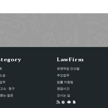
ategory
LawFirm
E
로엔하임 인삿말
소송
주요업무
업무
법률 지원팀
고소 · 청구
영업시간
 묻는 질문
오시는 길