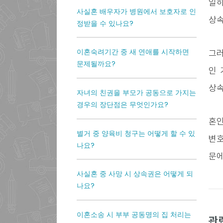
일하
사실혼 배우자가 병원에서 보호자로 인
상속
정받을 수 있나요?
이혼숙려기간 중 새 연애를 시작하면
그러
문제될까요?
인 
상속
자녀의 친권을 부모가 공동으로 가지는
경우의 장단점은 무엇인가요?
혼인
별거 중 양육비 청구는 어떻게 할 수 있
변호
나요?
문에
사실혼 중 사망 시 상속권은 어떻게 되
나요?
이혼소송 시 부부 공동명의 집 처리는
관