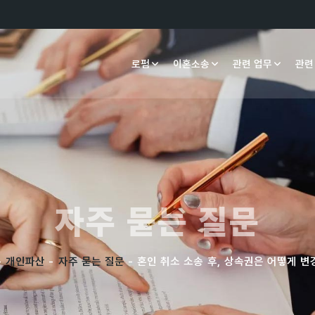
로펌
이혼소송
관련 업무
관련
자주 묻는 질문
-
개인파산
-
자주 묻는 질문
- 혼인 취소 소송 후, 상속권은 어떻게 