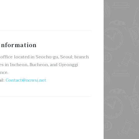
nformation
office located in Seocho-gu, Seoul; branch
es in Incheon, Bucheon, and Gyeonggi
nce.
il:
Contact@nowsj.net