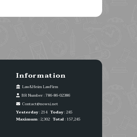
Information
Law&Heim LawFirm
BR Number : 786-86-02386
Contact@nowsj.net
Yesterday
: 214
Today
: 245
Maximum
: 2,302
Total
: 157,245