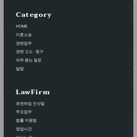
Category
HOME
이혼소송
관련업무
관련 고소 · 청구
자주 묻는 질문
칼럼
LawFirm
로엔하임 인삿말
주요업무
법률 지원팀
영업시간