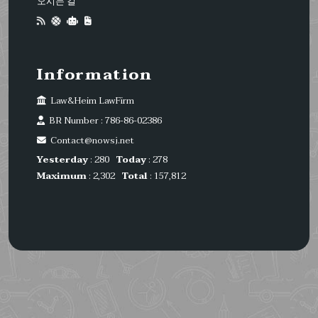
오시는 길
Information
Law&Heim LawFirm
BR Number : 786-86-02386
Contact@nowsj.net
Yesterday
: 280
Today
: 278
Maximum
: 2,302
Total
: 157,812