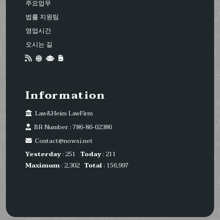
주요업무
법률 지원팀
영업시간
오시는 길
Information
Law&Heim LawFirm
BR Number : 786-86-02386
Contact@nowsj.net
Yesterday
: 251
Today
: 211
Maximum
: 2,302
Total
: 156,997