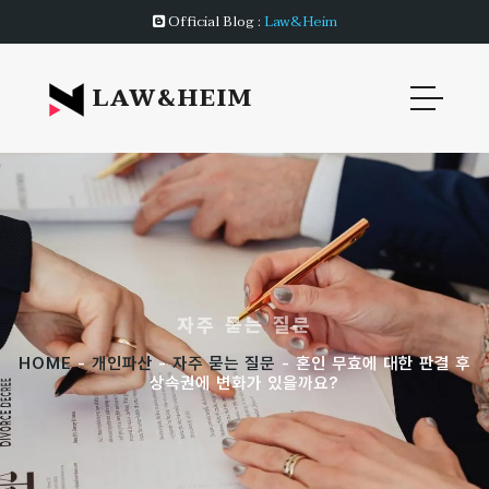
Official Blog :
Law&Heim
LAW&HEIM
자주 묻는 질문
HOME
-
개인파산
-
자주 묻는 질문
- 혼인 무효에 대한 판결 후
상속권에 변화가 있을까요?