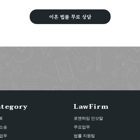
이혼 법률 무료 상담
ategory
LawFirm
E
로엔하임 인삿말
소송
주요업무
업무
법률 지원팀