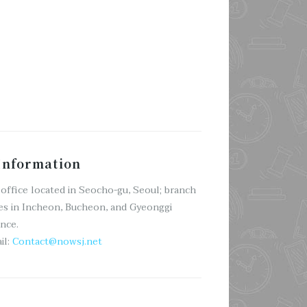
nformation
office located in Seocho-gu, Seoul; branch
es in Incheon, Bucheon, and Gyeonggi
nce.
il:
Contact@nowsj.net