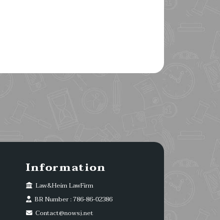
Information
Law&Heim LawFirm
BR Number : 786-86-02386
Contact@nowsj.net