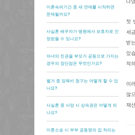
다양
이혼숙려기간 중 새 연애를 시작하면
문제될까요?
첫 
사실혼 배우자가 병원에서 보호자로 인
세금
정받을 수 있나요?
받는
있습
자녀의 친권을 부모가 공동으로 가지는
경우의 장단점은 무엇인가요?
적하
별거 중 양육비 청구는 어떻게 할 수 있
이러
나요?
않으
재산
사실혼 중 사망 시 상속권은 어떻게 되
나요?
이혼소송 시 부부 공동명의 집 처리는