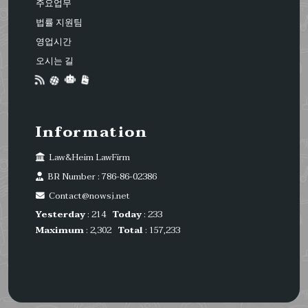
주요업무
법률 지원팀
영업시간
오시는 길
Information
Law&Heim LawFirm
BR Number : 786-86-02386
Contact@nowsj.net
Yesterday
: 214
Today
: 233
Maximum
: 2,302
Total
: 157,233