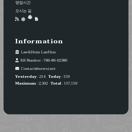
영업시간
오시는 길
Information
Law&Heim LawFirm
BR Number : 786-86-02386
Contact@nowsj.net
Yesterday
: 214
Today
: 159
Maximum
: 2,302
Total
: 157,159