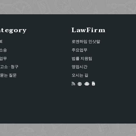
ategory
LawFirm
E
로엔하임 인삿말
소송
주요업무
업무
법률 지원팀
고소 · 청구
영업시간
 묻는 질문
오시는 길