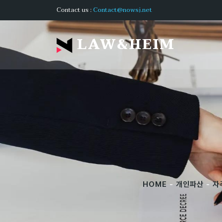
Contact us :
Contact@nowsj.net
LAW&HEIM
HOME
-
개인파산
-
자