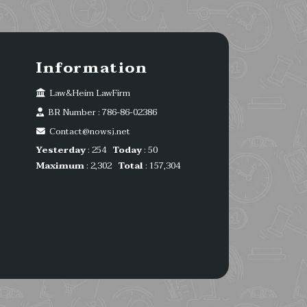
Information
Law&Heim LawFirm
BR Number : 786-86-02386
Contact@nowsj.net
Yesterday
: 254
Today
: 50
Maximum
: 2,302
Total
: 157,304