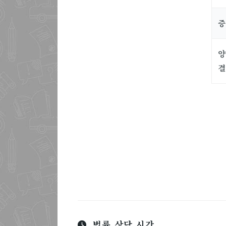
증
양
법률 상담 시간