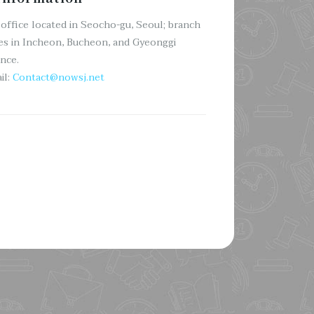
office located in Seocho-gu, Seoul; branch
es in Incheon, Bucheon, and Gyeonggi
nce.
il:
Contact@nowsj.net