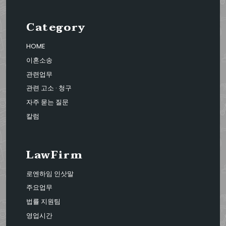
Category
HOME
이혼소송
관련업무
관련 고소 · 청구
자주 묻는 질문
칼럼
LawFirm
로엔하임 인삿말
주요업무
법률 지원팀
영업시간