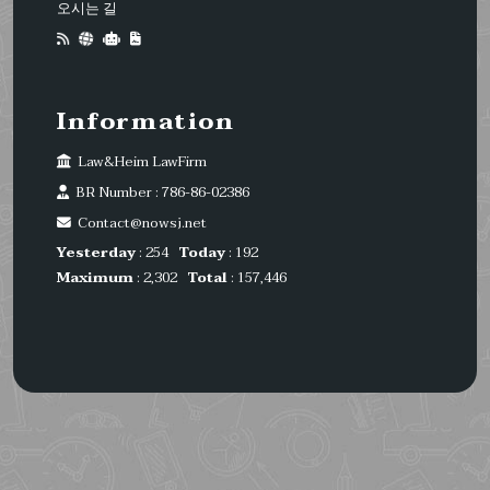
오시는 길
Information
Law&Heim LawFirm
BR Number : 786-86-02386
Contact@nowsj.net
Yesterday
: 254
Today
: 192
Maximum
: 2,302
Total
: 157,446