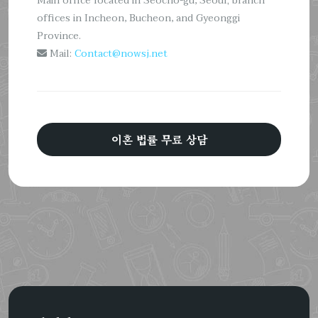
Main office located in Seocho-gu, Seoul; branch
offices in Incheon, Bucheon, and Gyeonggi
Province.
Mail:
Contact@nowsj.net
이혼 법률 무료 상담