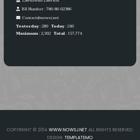
Law&Heim LawFirm
BR Number : 786-86-02386
Contact@nowsj.net
Yesterday
: 280
Today
: 240
Maximum
: 2,302
Total
: 157,774
COPYRIGHT © 2014
WWW.NOWSJ.NET
ALL RIGHTS RESERVED.
DESIGN:
TEMPLATEMO