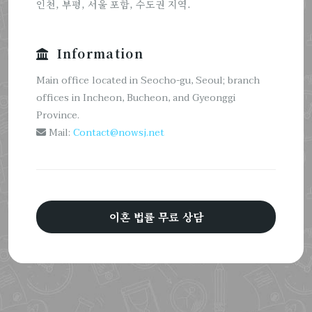
인천, 부평, 서울 포함, 수도권 지역.
Information
Main office located in Seocho-gu, Seoul; branch
offices in Incheon, Bucheon, and Gyeonggi
Province.
Mail:
Contact@nowsj.net
이혼 법률 무료 상담