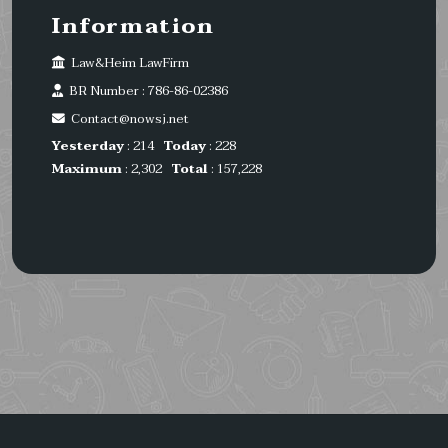
Information
Law&Heim LawFirm
BR Number : 786-86-02386
Contact@nowsj.net
Yesterday
: 214
Today
: 228
Maximum
: 2,302
Total
: 157,228