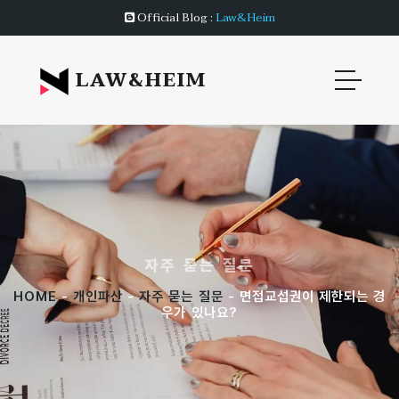
Official Blog :
Law&Heim
LAW&HEIM
자주 묻는 질문
HOME
-
개인파산
-
자주 묻는 질문
- 면접교섭권이 제한되는 경
우가 있나요?