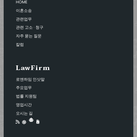
HOME
이혼소송
관련업무
관련 고소 · 청구
자주 묻는 질문
칼럼
LawFirm
로엔하임 인삿말
주요업무
법률 지원팀
영업시간
오시는 길