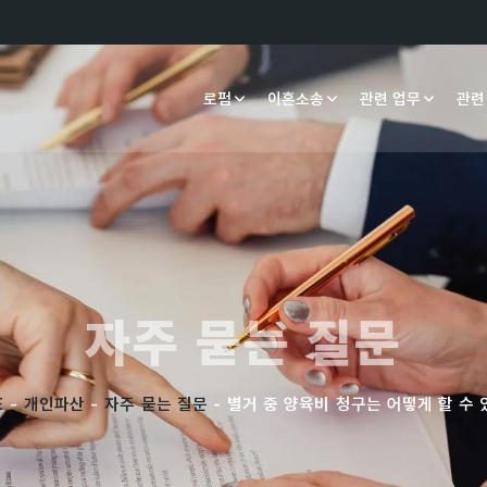
로펌
이혼소송
관련 업무
관련
자주 묻는 질문
E
-
개인파산
-
자주 묻는 질문
- 별거 중 양육비 청구는 어떻게 할 수