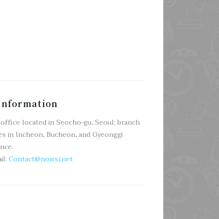
nformation
office located in Seocho-gu, Seoul; branch
es in Incheon, Bucheon, and Gyeonggi
nce.
il:
Contact@nowsj.net