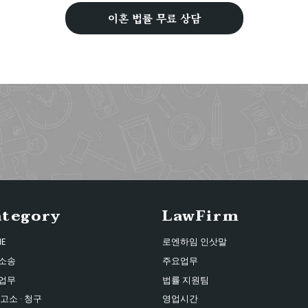
이혼 법률 무료 상담
ategory
LawFirm
E
로엔하임 인삿말
소송
주요업무
업무
법률 지원팀
고소 · 청구
영업시간