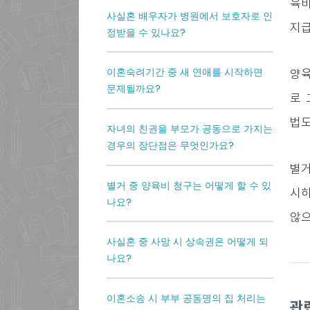
육비
사실혼 배우자가 병원에서 보호자로 인
지급
정받을 수 있나요?
이혼숙려기간 중 새 연애를 시작하면
양육
문제될까요?
로 
법도
자녀의 친권을 부모가 공동으로 가지는
경우의 장단점은 무엇인가요?
별거
별거 중 양육비 청구는 어떻게 할 수 있
시하
나요?
않으
사실혼 중 사망 시 상속권은 어떻게 되
나요?
이혼소송 시 부부 공동명의 집 처리는
관