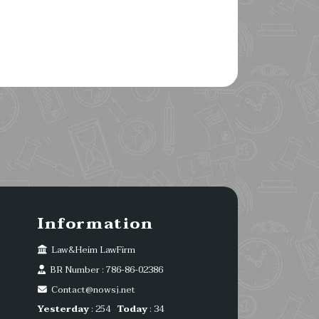
Information
Law&Heim LawFirm
BR Number : 786-86-02386
Contact@nowsj.net
Yesterday
: 254
Today
: 34