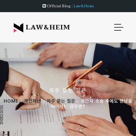
Official Blog :
Law&Heim
LAW&HEIM
자주 묻는 질문
HOME
-
개인파산
-
자주 묻는 질문
- 상간자 소송 후에도 만남을
이어가는 경우엔?