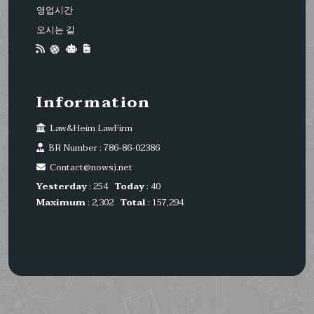
영업시간
오시는 길
Information
Law&Heim LawFirm
BR Number : 786-86-02386
Contact@nowsj.net
Yesterday
: 254
Today
: 40
Maximum
: 2,302
Total
: 157,294