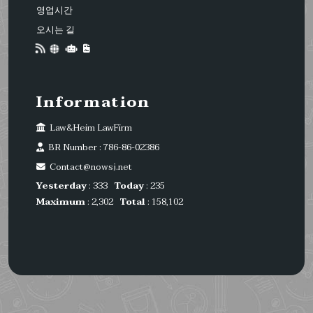
영업시간
오시는 길
Information
Law&Heim LawFirm
BR Number : 786-86-02386
Contact@nowsj.net
Yesterday
: 333
Today
: 235
Maximum
: 2,302
Total
: 158,102