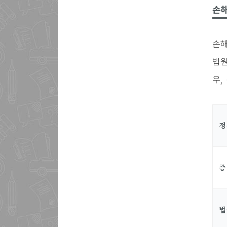
손
손해
법원
우,
정
증
법