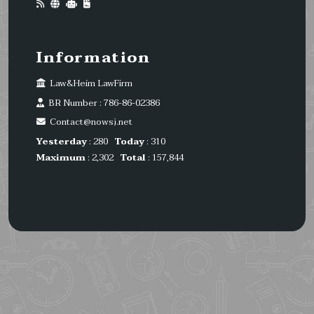
Information
Law&Heim LawFirm
BR Number : 786-86-02386
Contact@nowsj.net
Yesterday
: 280
Today
: 310
Maximum
: 2,302
Total
: 157,844