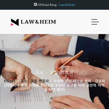
Official Blog :
Law&Heim
LAW&HEIM
고소 · 고발 변호사
HOME
-
고소 · 고발 변호사
- 사실혼 관련 재산상 범죄 : 강요죄
(이별이나 혼인 지속을 조건으로 부당한 요구를 하며 금전적 이익
을 취한 경우)