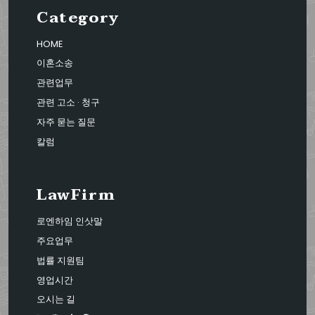
Category
HOME
이혼소송
관련업무
관련 고소 · 청구
자주 묻는 질문
칼럼
LawFirm
로엔하임 인삿말
주요업무
법률 지원팀
영업시간
오시는 길